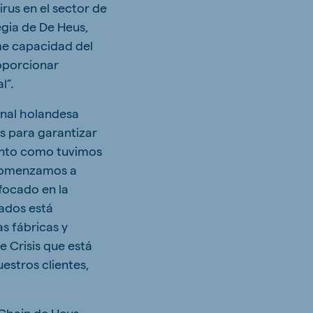
rus en el sector de
egia de De Heus,
me capacidad del
roporcionar
l”.
onal holandesa
s para garantizar
ronto como tuvimos
 comenzamos a
focado en la
ados está
s fábricas y
 Crisis que está
estros clientes,
 Chain de Heus,