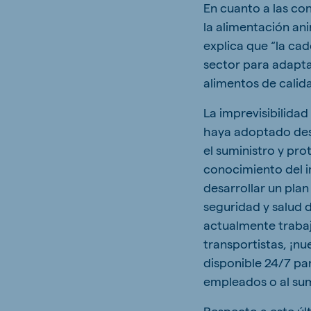
En cuanto a las co
la alimentación an
explica que “la ca
sector para adapta
alimentos de calida
La imprevisibilida
haya adoptado desd
el suministro y pr
conocimiento del i
desarrollar un pla
seguridad y salud 
actualmente trabaj
transportistas, ¡n
disponible 24/7 par
empleados o al sum
Respecto a este úl