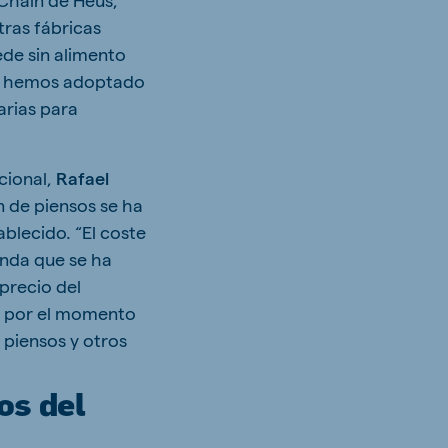
ras fábricas
de sin alimento
 y hemos adoptado
arias para
cional,
Rafael
n de piensos se ha
blecido. “El coste
anda que se ha
 precio del
s por el momento
 piensos y otros
os del