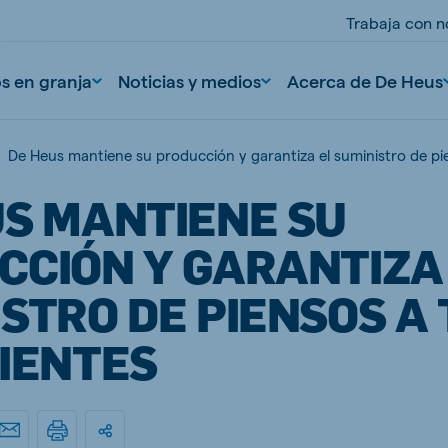
Trabaja con n
os en granja
Noticias y medios
Acerca de De Heus
De Heus mantiene su producción y garantiza el suministro de pie
US MANTIENE SU
CCIÓN Y GARANTIZA
STRO DE PIENSOS A
LIENTES
nd
Portugal
Portuguese
n
Serbia
Serbian