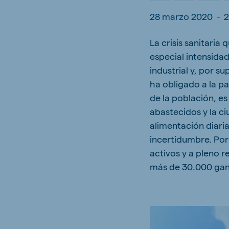
Hungary
Slova
28 marzo 2020
-
2
Hungarian
Slovak
La crisis sanitari
especial intensida
industrial y, por s
ha obligado a la p
Vietnam
Myan
Vietnamese
Burmes
de la población, 
abastecidos y la c
Philippines
India
alimentación diari
English
English
incertidumbre. Por
activos y a pleno 
más de 30.000 gana
South Africa
South
Afrikaans
English
Egypt (Koudijs)
Ethio
English
English