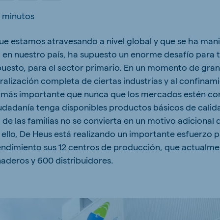
kia
 minutos
a que estamos atravesando a nivel global y que se ha ma
d en nuestro país, ha supuesto un enorme desafío para t
upuesto, para el sector primario. En un momento de gran
aralización completa de ciertas industrias y al confina
mar
Indonesia
e
Indonesian
es más importante que nunca que los mercados estén c
iudadanía tenga disponibles productos básicos de calida
a de las familias no se convierta en un motivo adicional
 ello, De Heus está realizando un importante esfuerzo
rendimiento sus 12 centros de producción, que actualm
deros y 600 distribuidores.
 Africa
Ghana (Koudijs)
English
pia (Koudijs)