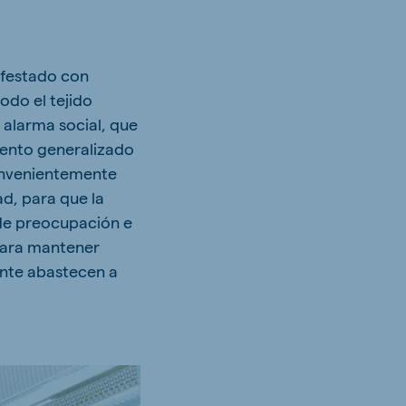
nifestado con
odo el tejido
 alarma social, que
miento generalizado
onvenientemente
d, para que la
 de preocupación e
 para mantener
ente abastecen a