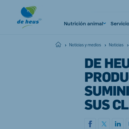
Nutrición animal
Servici
Home
Noticias y medios
Noticias
DE HE
Global
English
PRODU
SUMINI
SUS C
Netherlands
Pola
Dutch
Polish
Czech Republic
Spai
Czech
Spanish