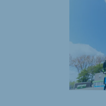
Brasil
Ukrai
Portuguese
Ukrainia
Koudijs Export
English