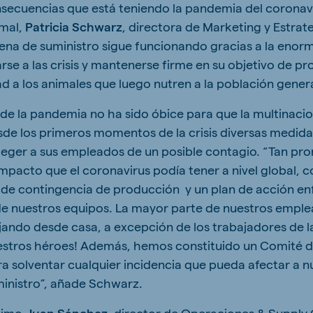
nsecuencias que está teniendo la pandemia del coronavi
imal,
Patricia Schwarz
, directora de Marketing y Estrat
dena de suministro sigue funcionando gracias a la enor
rse a las crisis y mantenerse firme en su objetivo de p
d a los animales que luego nutren a la población genera
d de la pandemia no ha sido óbice para que la multinaci
e los primeros momentos de la crisis diversas medida
oteger a sus empleados de un posible contagio. “Tan p
mpacto que el coronavirus podía tener a nivel global,
n de contingencia de producción y un plan de acción en
de nuestros equipos. La mayor parte de nuestros emple
ando desde casa, a excepción de los trabajadores de la
uestros héroes! Además, hemos constituido un Comité de
a solventar cualquier incidencia que pueda afectar a nu
inistro”, añade Schwarz.
timo,
Juan Sánchez
, director de Operaciones & Supply