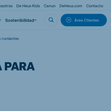
osotros
De Heus Kids
Canun
DeHeus.com
Contacto
Sostenibilidad
Área Clientes
s rumiantes
A PARA