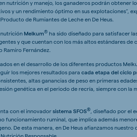
en nutrición y manejo, los ganaderos podrán obtener l
ivos y un rendimiento óptimo en sus explotaciones”, ex
e Producto de Rumiantes de Leche en De Heus.
®
e nutrición
Melkum
ha sido diseñado para satisfacer l
gentes y que cuentan con los más altos estándares de ca
o Ramiro Fernández.
cados en el desarrollo de los diferentes productos Mel
uir los mejores resultados para
cada etapa del ciclo 
nsistentes, altas ganancias de peso en primeras edad
esión genética en el periodo de recría, siempre con la
®
enta con el innovador
sistema SFOS
, diseñado por el 
mo funcionamiento ruminal, que implica además menore
ógeno. De esta manera, en De Heus afianzamos nuestro
 Nutrición Responsable.