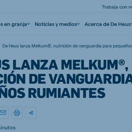
Trabaja con n
os en granja
Noticias y medios
Acerca de De Heus
De Heus lanza Melkum®, nutrición de vanguardia para pequeño
US LANZA MELKUM®,
CIÓN DE VANGUARDI
ÑOS RUMIANTES
nd
Portugal
Portuguese
n
Serbia
inutos
Serbian