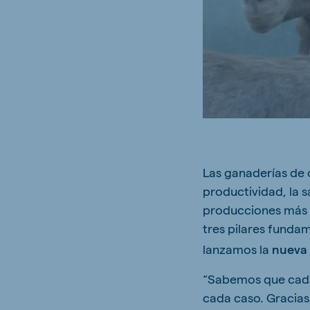
Brasil
Ukrai
Portuguese
Ukrainia
Koudijs Export
English
Las ganaderías de 
productividad, la s
producciones más r
tres pilares fundam
lanzamos la
nueva 
“Sabemos que cada 
cada caso. Gracias