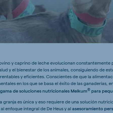
ne (Koudijs)
Russia (Koudijs)
n
Russian
ovino y caprino de leche evolucionan constantemente 
alud y el bienestar de los animales, consiguiendo de es
entables y eficientes. Conscientes de que la alimentac
entales en los que se basa el éxito de las ganaderías, 
®
gama de soluciones nutricionales Melkum
para pequ
granja es única y eso requiere de una solución nutricio
 al enfoque integral de De Heus y al
asesoramiento per