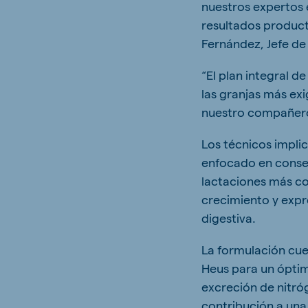
nuestros expertos 
resultados product
Fernández, Jefe d
“El plan integral d
las granjas más exi
nuestro compañer
Los técnicos impli
enfocado en conseg
lactaciones más co
crecimiento y expr
digestiva.
La formulación cu
Heus para un ópti
excreción de nitr
contribución a una