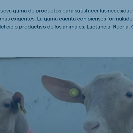
kia
eva gama de productos para satisfacer las necesidade
 más exigentes. La gama cuenta con piensos formulados
el ciclo productivo de los animales: Lactancia, Recría,
mar
Indonesia
e
Indonesian
 Africa
Ghana (Koudijs)
English
pia (Koudijs)