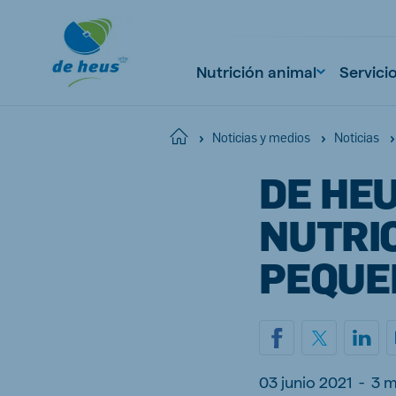
Nutrición animal
Servici
Home
Noticias y medios
Noticias
DE HE
Global
English
NUTRI
PEQUE
Netherlands
Pola
Dutch
Polish
Czech Republic
Spai
03 junio 2021
-
3 m
Czech
Spanish