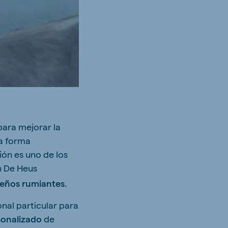
para mejorar la
ta forma
ión es uno de los
en De Heus
eños rumiantes.
nal particular para
sonalizado
de