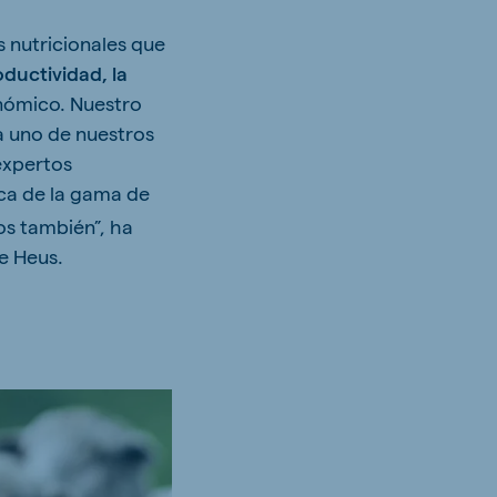
 nutricionales que
oductividad, la
onómico. Nuestro
a uno de nuestros
expertos
rca de la gama de
os también”, ha
e Heus.