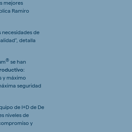
os mejores
plica Ramiro
as necesidades de
lidad”, detalla
®
kum
se han
productivo
:
es y máximo
 máxima seguridad
equipo de I+D de De
s niveles de
 compromiso y