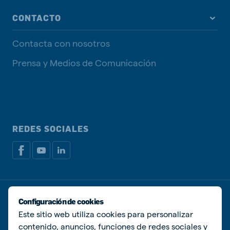
CONTACTO
Contacta con nosotros
Prensa y Medios de Comunicación
REDES SOCIALES
Política de privacidad
Política de Cookies
Configuración de cookies
Administrar Cookies
Este sitio web utiliza cookies para personalizar
contenido, anuncios, funciones de redes sociales y