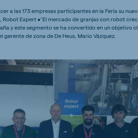
kia
cer a las 173 empresas participantes en la Feria su nue
, Robot Expert •“El mercado de granjas con robot cre
spaña y este segmento se ha convertido en un objetivo c
el gerente de zona de De Heus, Mario Vázquez.
mar
Indonesia
e
Indonesian
 Africa
Ghana (Koudijs)
English
pia (Koudijs)