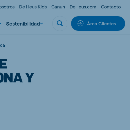
osotros
De Heus Kids
Canun
DeHeus.com
Contacto
Sostenibilidad
Área Clientes
nda
E
ONA Y