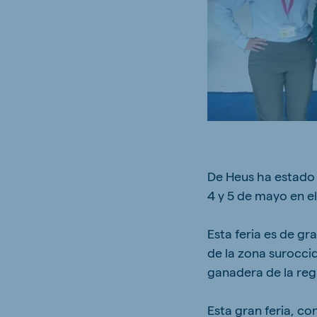
Brasil
Ukrai
Portuguese
Ukrainia
Koudijs Export
English
De Heus ha estado p
4 y 5 de mayo en el 
Esta feria es de g
de la zona surocci
ganadera de la reg
Esta gran feria, c