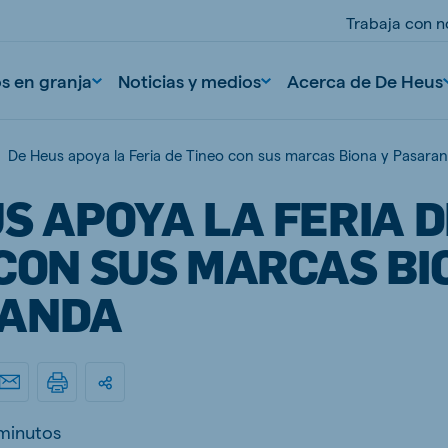
Trabaja con n
os en granja
Noticias y medios
Acerca de De Heus
De Heus apoya la Feria de Tineo con sus marcas Biona y Pasara
S APOYA LA FERIA D
CON SUS MARCAS BI
ANDA
nd
Portugal
Portuguese
n
Serbia
minutos
Serbian