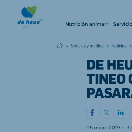
Nutrición animal
Servici
Home
Noticias y medios
Noticias
DE HEU
Global
English
TINEO 
PASAR
Netherlands
Pola
Dutch
Polish
Czech Republic
Spai
06 mayo 2019
-
3 
Czech
Spanish