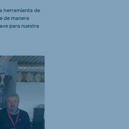
va herramienta de
ce de manera
lave para nuestra