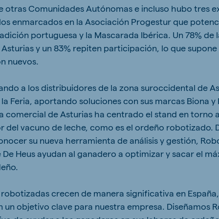
de otras Comunidades Autónomas e incluso hubo tres e
llos enmarcados en la Asociación Progestur que potenci
radición portuguesa y la Mascarada Ibérica. Un 78% de 
 Asturias y un 83% repiten participación, lo que supon
on nuevos.
ndo a los distribuidores de la zona suroccidental de As
 la Feria, aportando soluciones con sus marcas Biona y
ea comercial de Asturias ha centrado el stand en torno 
 del vacuno de leche, como es el ordeño robotizado. D
onocer su nueva herramienta de análisis y gestión, Robo
e De Heus ayudan al ganadero a optimizar y sacar el m
deño.
 robotizadas crecen de manera significativa en España
n un objetivo clave para nuestra empresa. Diseñamos R