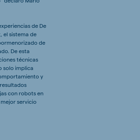
o” declaró Mario
experiencias de De
, el sistema de
s pormenorizado de
ado. De esta
ciones técnicas
o solo implica
 comportamiento y
 resultados
jas con robots en
 mejor servicio