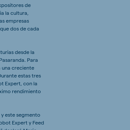
xpositores de
a la cultura,
las empresas
e que dos de cada
turias desde la
 Pasaranda. Para
a una creciente
urante estas tres
t Expert, con la
áximo rendimiento
, y este segmento
obot Expert y Feed