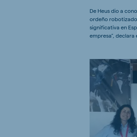
Hungary
Slova
De Heus dio a cono
Hungarian
Slovak
ordeño robotizado
significativa en E
empresa”, declara 
Vietnam
Myan
Vietnamese
Burmes
Philippines
India
English
English
South Africa
South
Afrikaans
English
Egypt (Koudijs)
Ethio
English
English