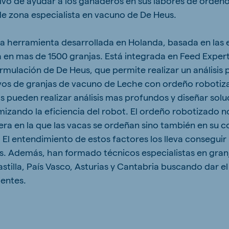
tivo de ayudar a los ganaderos en sus labores de ordeñ
e zona especialista en vacuno de De Heus.
a herramienta desarrollada en Holanda, basada en las 
 en mas de 1500 granjas. Está integrada en Feed Expert
rmulación de De Heus, que permite realizar un análisi
vos de granjas de vacuno de Leche con ordeño robotiz
s pueden realizar análisis mas profundos y diseñar solu
mizando la eficiencia del robot. El ordeño robotizado n
ra en la que las vacas se ordeñan sino también en su
 El entendimiento de estos factores los lleva conseguir
s. Además, han formado técnicos especialistas en gran
astilla, País Vasco, Asturias y Cantabria buscando dar el
ientes.