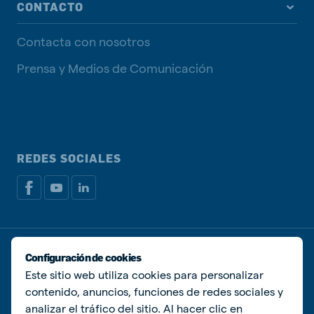
CONTACTO
Contacta con nosotros
Prensa y Medios de Comunicación
REDES SOCIALES
Política de privacidad
Política de Cookies
Configuración de cookies
Administrar Cookies
Este sitio web utiliza cookies para personalizar
contenido, anuncios, funciones de redes sociales y
© De Heus Animal Nutrition
analizar el tráfico del sitio. Al hacer clic en