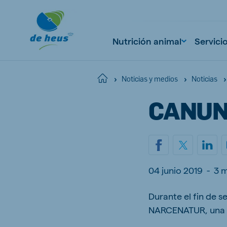
Nutrición animal
Servici
Home
Noticias y medios
Noticias
CANUN
Global
English
04 junio 2019
-
3 
Netherlands
Pola
Dutch
Polish
Durante el fin de s
NARCENATUR, una fe
Czech Republic
Spai
Czech
Spanish