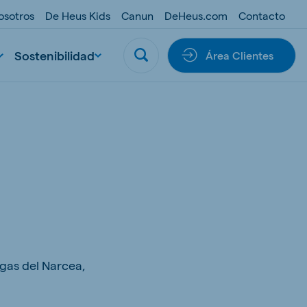
osotros
De Heus Kids
Canun
DeHeus.com
Contacto
Sostenibilidad
Área Clientes
ngas del Narcea,