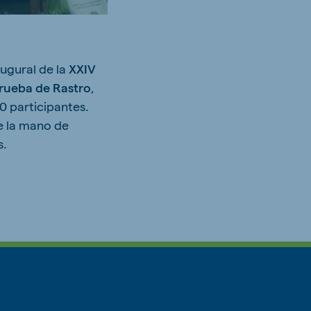
augural de la
XXIV
rueba de Rastro
,
0 participantes.
e la mano de
s.