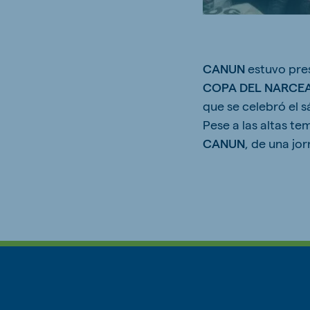
CANUN
estuvo pre
Brasil
Ukrai
COPA DEL NARCE
Portuguese
Ukrainia
que se celebró el 
Koudijs Export
Pese a las altas t
English
CANUN
, de una jo