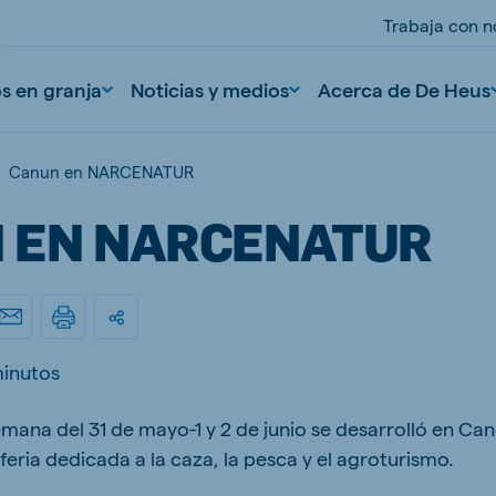
Trabaja con n
os en granja
Noticias y medios
Acerca de De Heus
Canun en NARCENATUR
 EN NARCENATUR
minutos
nd
Portugal
Portuguese
emana del 31 de mayo-1 y 2 de junio se desarrolló en Ca
ria dedicada a la caza, la pesca y el agroturismo.
n
Serbia
Serbian