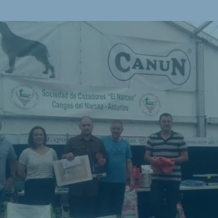
kia
mar
Indonesia
e
Indonesian
 Africa
Ghana (Koudijs)
English
pia (Koudijs)