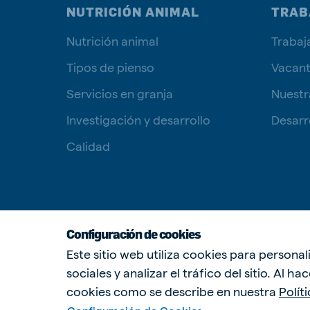
NUTRICIÓN ANIMAL
TRAB
Nutrición animal
Trabaj
Tipos de pienso
Vacan
Servicios en granja
Nuestr
Investigación y desarrollo
Desarro
Calidad
Configuración de cookies
Este sitio web utiliza cookies para persona
sociales y analizar el tráfico del sitio. Al h
cookies como se describe en nuestra
Polít