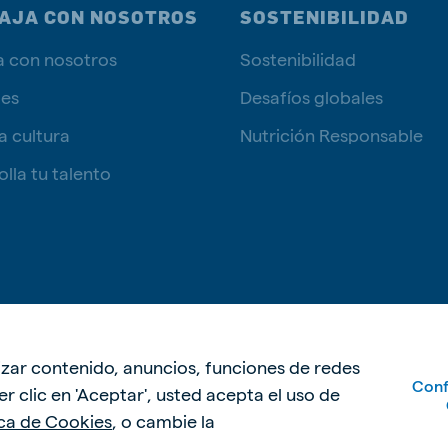
AJA CON NOSOTROS
SOSTENIBILIDAD
a con nosotros
Sostenibilidad
tes
Desafíos globales
a cultura
Nutrición Responsable
lla tu talento
Política de p
lizar contenido, anuncios, funciones de redes
Conf
acer clic en 'Aceptar', usted acepta el uso de
ica de Cookies
, o cambie la