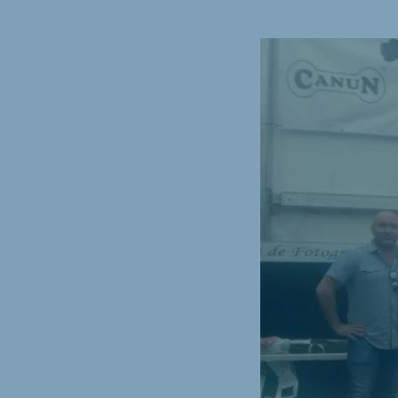
Hungary
Slova
Hungarian
Slovak
Vietnam
Myan
Vietnamese
Burmes
Philippines
India
English
English
South Africa
South
Afrikaans
English
Egypt (Koudijs)
Ethio
English
English