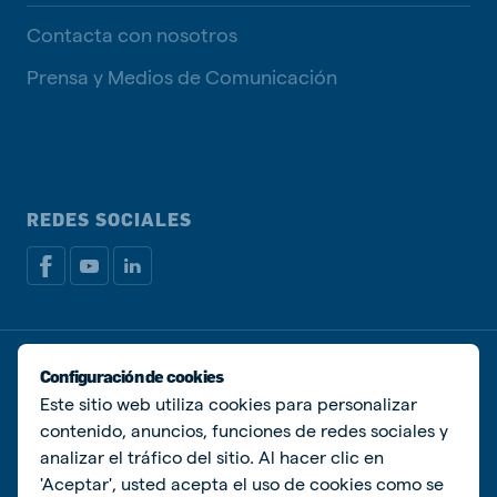
Contacta con nosotros
Prensa y Medios de Comunicación
REDES SOCIALES
Política de privacidad
Política de Cookies
Configuración de cookies
Administrar Cookies
Este sitio web utiliza cookies para personalizar
contenido, anuncios, funciones de redes sociales y
© De Heus Animal Nutrition
analizar el tráfico del sitio. Al hacer clic en
'Aceptar', usted acepta el uso de cookies como se