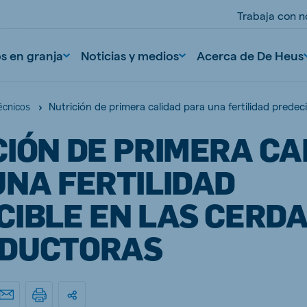
Trabaja con n
os en granja
Noticias y medios
Acerca de De Heus
Nutrición de primera calidad para una fertilidad predec
écnicos
CIÓN DE PRIMERA CA
UNA FERTILIDAD
CIBLE EN LAS CERD
DUCTORAS
nd
Portugal
Portuguese
n
Serbia
Serbian