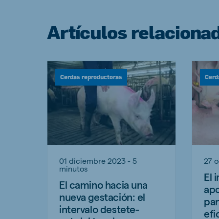
Artículos relaciona
Cerdas reproductoras
Cerd
01 diciembre 2023 - 5
27 o
minutos
El 
El camino hacia una
apo
nueva gestación: el
par
intervalo destete-
efi