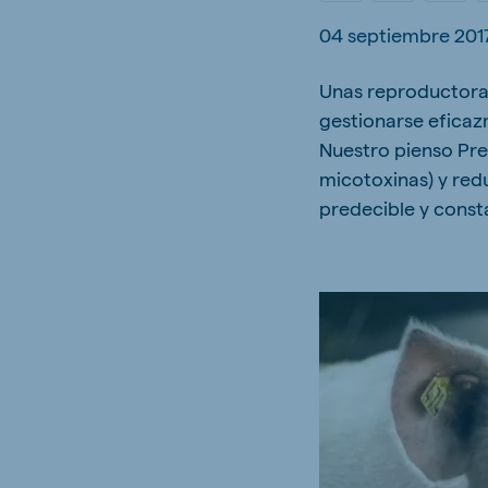
Hungary
Slova
04 septiembre 201
Hungarian
Slovak
Unas reproductoras 
gestionarse eficaz
Nuestro pienso Pre
micotoxinas) y red
Vietnam
Myan
Vietnamese
Burmes
predecible y const
Philippines
India
English
English
South Africa
South
Afrikaans
English
Egypt (Koudijs)
Ethio
English
English