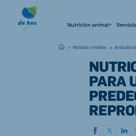
Nutrición animal
Servici
Home
Noticias y medios
Artículos t
NUTRI
Global
English
PARA 
PREDE
REPRO
Netherlands
Pola
Dutch
Polish
Czech Republic
Spai
Czech
Spanish