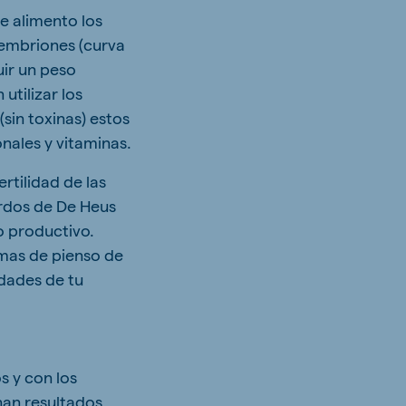
e alimento los
 embriones (curva
uir un peso
utilizar los
sin toxinas) estos
nales y vitaminas.
rtilidad de las
erdos de De Heus
o productivo.
amas de pienso de
idades de tu
s y con los
an resultados