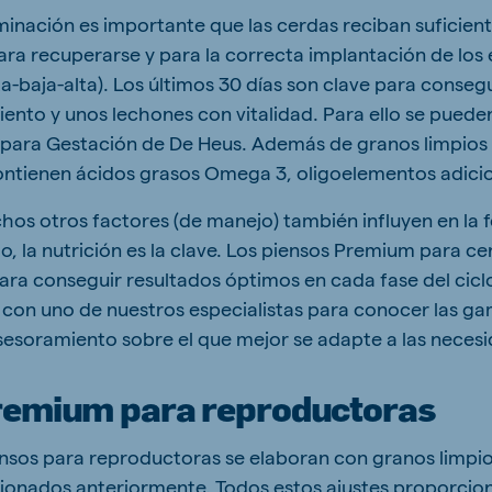
minación es importante que las cerdas reciban suficient
ara recuperarse y para la correcta implantación de los
a-baja-alta). Los últimos 30 días son clave para conseg
nto y unos lechones con vitalidad. Para ello se pueden 
 para Gestación de De Heus. Además de granos limpios (
ntienen ácidos grasos Omega 3, oligoelementos adicio
os otros factores (de manejo) también influyen en la fe
o, la nutrición es la clave. Los piensos Premium para c
para conseguir resultados óptimos en cada fase del cicl
con uno de nuestros especialistas para conocer las g
asesoramiento sobre el que mejor se adapte a las neces
remium para reproductoras
nsos para reproductoras se elaboran con granos limpio
onados anteriormente. Todos estos ajustes proporcion