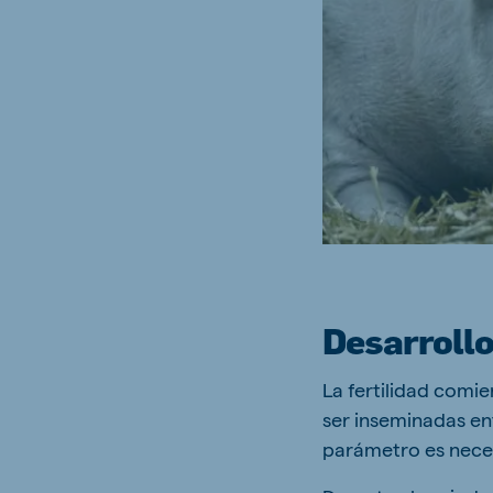
Brasil
Ukrai
Portuguese
Ukrainia
Koudijs Export
English
Desarrollo
La fertilidad comie
ser inseminadas ent
parámetro es neces