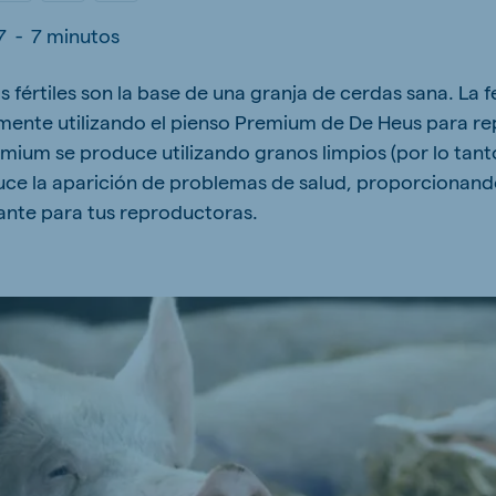
kia
7
-
7 minutos
fértiles son la base de una granja de cerdas sana. La f
mente utilizando el pienso Premium de De Heus para r
mium se produce utilizando granos limpios (por lo tan
uce la aparición de problemas de salud, proporcionando
mar
Indonesia
e
Indonesian
ante para tus reproductoras.
 Africa
Ghana (Koudijs)
English
pia (Koudijs)