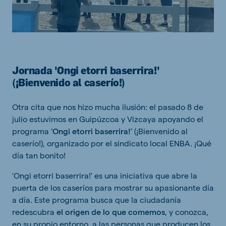
Jornada 'Ongi etorri baserrira!'
(¡Bienvenido al caserío!)
Otra cita que nos hizo mucha ilusión: el pasado 8 de
julio estuvimos en Guipúzcoa y Vizcaya apoyando el
programa
'Ongi etorri baserrira!'
(¡Bienvenido al
caserío!), organizado por el sindicato local ENBA. ¡Qué
día tan bonito!
'Ongi etorri baserrira!' es una iniciativa que abre la
puerta de los caseríos para mostrar su apasionante día
a día. Este programa busca que la ciudadanía
redescubra
el origen de lo que comemos
, y conozca,
en su propio entorno, a las personas que producen los