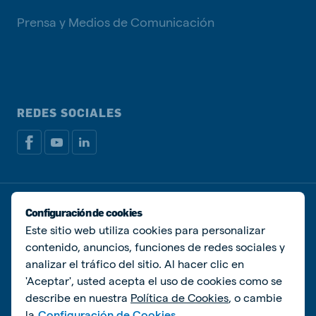
Prensa y Medios de Comunicación
REDES SOCIALES
Política de privacidad
Política de Cookies
Configuración de cookies
Administrar Cookies
Este sitio web utiliza cookies para personalizar
contenido, anuncios, funciones de redes sociales y
© De Heus Animal Nutrition
analizar el tráfico del sitio. Al hacer clic en
'Aceptar', usted acepta el uso de cookies como se
describe en nuestra
Política de Cookies
, o cambie
la
Configuración de Cookies.